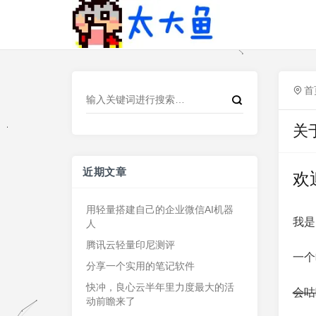
首
关
近期文章
欢
用轻量搭建自己的企业微信AI机器
我是太
人
腾讯云轻量印尼测评
一个
分享一个实用的笔记软件
快冲，良心云半年里力度最大的活
会咕
动前瞻来了