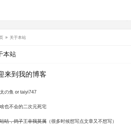
页
关于本站
于本站
迎来到我的博客
の鱼 or taiyi747
啥也不会的二次元死宅
咕咕，鸽子
王
非我莫属
（很多时候想写点文章又不想写）